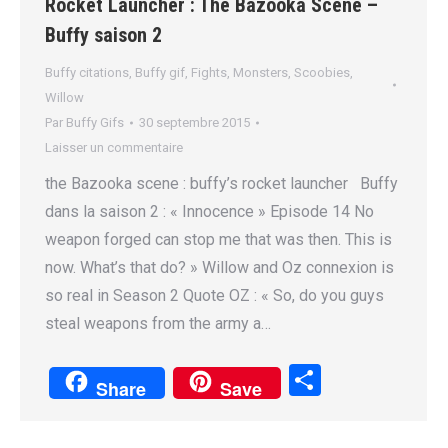
Rocket Launcher : The Bazooka Scene –
Buffy saison 2
Buffy citations
,
Buffy gif
,
Fights
,
Monsters
,
Scoobies
,
Willow
Par
Buffy Gifs
30 septembre 2015
Laisser un commentaire
the Bazooka scene : buffy’s rocket launcher Buffy
dans la saison 2 : « Innocence » Episode 14 No
weapon forged can stop me that was then. This is
now. What’s that do? » Willow and Oz connexion is
so real in Season 2 Quote OZ : « So, do you guys
steal weapons from the army a…
Partager
Share
Save