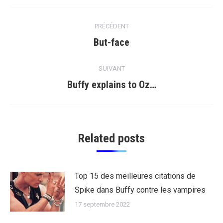
Navigation
article
PRÉCÉDENT
But-face
Article
précédent
:
SUIVANT
Buffy explains to Oz…
Article
suivant
:
Related posts
Top 15 des meilleures citations de
Spike dans Buffy contre les vampires
17 septembre 2022