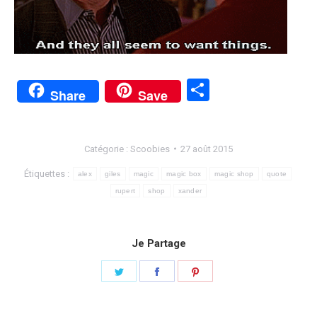
Partager
Share
Save
Catégorie :
Scoobies
27 août 2015
Étiquettes :
alex
giles
magic
magic box
magic shop
quote
rupert
shop
xander
Je Partage
Partager
Partager
Partager
sur
sur
sur
Twitter
Facebook
Pinterest